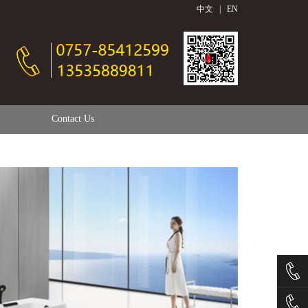
中文
|
EN
Contact Us