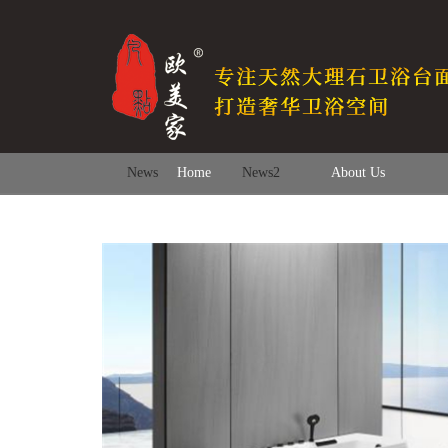
News
Home
News2
About Us